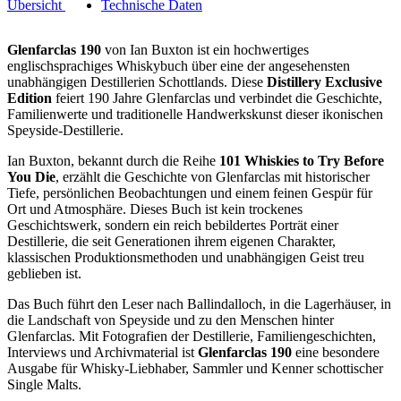
Übersicht
Technische Daten
Glenfarclas 190
von Ian Buxton ist ein hochwertiges
englischsprachiges Whiskybuch über eine der angesehensten
unabhängigen Destillerien Schottlands. Diese
Distillery Exclusive
Edition
feiert 190 Jahre Glenfarclas und verbindet die Geschichte,
Familienwerte und traditionelle Handwerkskunst dieser ikonischen
Speyside-Destillerie.
Ian Buxton, bekannt durch die Reihe
101 Whiskies to Try Before
You Die
, erzählt die Geschichte von Glenfarclas mit historischer
Tiefe, persönlichen Beobachtungen und einem feinen Gespür für
Ort und Atmosphäre. Dieses Buch ist kein trockenes
Geschichtswerk, sondern ein reich bebildertes Porträt einer
Destillerie, die seit Generationen ihrem eigenen Charakter,
klassischen Produktionsmethoden und unabhängigen Geist treu
geblieben ist.
Das Buch führt den Leser nach Ballindalloch, in die Lagerhäuser, in
die Landschaft von Speyside und zu den Menschen hinter
Glenfarclas. Mit Fotografien der Destillerie, Familiengeschichten,
Interviews und Archivmaterial ist
Glenfarclas 190
eine besondere
Ausgabe für Whisky-Liebhaber, Sammler und Kenner schottischer
Single Malts.