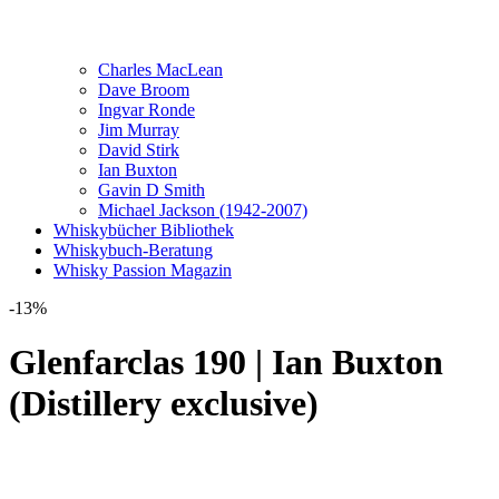
Charles MacLean
Dave Broom
Ingvar Ronde
Jim Murray
David Stirk
Ian Buxton
Gavin D Smith
Michael Jackson (1942-2007)
Whiskybücher Bibliothek
Whiskybuch-Beratung
Whisky Passion Magazin
-13%
Glenfarclas 190 | Ian Buxton
(Distillery exclusive)