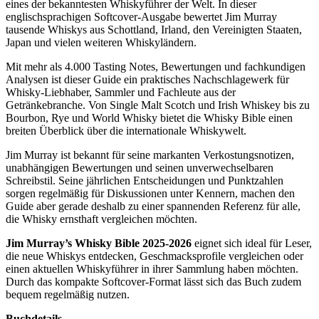
eines der bekanntesten Whiskyführer der Welt. In dieser
englischsprachigen Softcover-Ausgabe bewertet Jim Murray
tausende Whiskys aus Schottland, Irland, den Vereinigten Staaten,
Japan und vielen weiteren Whiskyländern.
Mit mehr als 4.000 Tasting Notes, Bewertungen und fachkundigen
Analysen ist dieser Guide ein praktisches Nachschlagewerk für
Whisky-Liebhaber, Sammler und Fachleute aus der
Getränkebranche. Von Single Malt Scotch und Irish Whiskey bis zu
Bourbon, Rye und World Whisky bietet die Whisky Bible einen
breiten Überblick über die internationale Whiskywelt.
Jim Murray ist bekannt für seine markanten Verkostungsnotizen,
unabhängigen Bewertungen und seinen unverwechselbaren
Schreibstil. Seine jährlichen Entscheidungen und Punktzahlen
sorgen regelmäßig für Diskussionen unter Kennern, machen den
Guide aber gerade deshalb zu einer spannenden Referenz für alle,
die Whisky ernsthaft vergleichen möchten.
Jim Murray’s Whisky Bible 2025-2026
eignet sich ideal für Leser,
die neue Whiskys entdecken, Geschmacksprofile vergleichen oder
einen aktuellen Whiskyführer in ihrer Sammlung haben möchten.
Durch das kompakte Softcover-Format lässt sich das Buch zudem
bequem regelmäßig nutzen.
Buchdetails