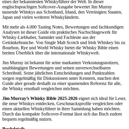
eines der bekanntesten Whiskyführer der Welt. In dieser
englischsprachigen Softcover-Ausgabe bewertet Jim Murray
tausende Whiskys aus Schottland, Irland, den Vereinigten Staaten,
Japan und vielen weiteren Whiskyländern.
Mit mehr als 4.000 Tasting Notes, Bewertungen und fachkundigen
Analysen ist dieser Guide ein praktisches Nachschlagewerk für
Whisky-Liebhaber, Sammler und Fachleute aus der
Getränkebranche. Von Single Malt Scotch und Irish Whiskey bis zu
Bourbon, Rye und World Whisky bietet die Whisky Bible einen
breiten Überblick über die internationale Whiskywelt.
Jim Murray ist bekannt für seine markanten Verkostungsnotizen,
unabhängigen Bewertungen und seinen unverwechselbaren
Schreibstil. Seine jährlichen Entscheidungen und Punktzahlen
sorgen regelmäßig für Diskussionen unter Kennern, machen den
Guide aber gerade deshalb zu einer spannenden Referenz für alle,
die Whisky ernsthaft vergleichen möchten.
Jim Murray’s Whisky Bible 2025-2026
eignet sich ideal für Leser,
die neue Whiskys entdecken, Geschmacksprofile vergleichen oder
einen aktuellen Whiskyführer in ihrer Sammlung haben möchten.
Durch das kompakte Softcover-Format lässt sich das Buch zudem
bequem regelmäßig nutzen.
Buchdetails