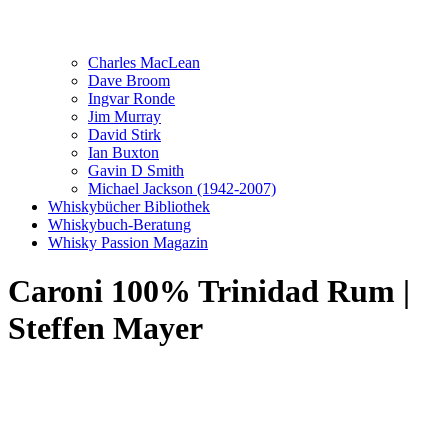
Charles MacLean
Dave Broom
Ingvar Ronde
Jim Murray
David Stirk
Ian Buxton
Gavin D Smith
Michael Jackson (1942-2007)
Whiskybücher Bibliothek
Whiskybuch-Beratung
Whisky Passion Magazin
Caroni 100% Trinidad Rum |
Steffen Mayer