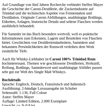
Auf Grundlage von fünf Jahren Recherche verbindet Steffen Mayer
die Geschichte der Caroni-Destillerie, die Zuckerindustrie auf
Trinidad und die technischen Aspekte von Fermentation und
Destillation. Originale Caroni-Abfüllungen, unabhängige Bottlings,
Etiketten, Anlagen, historische Details und seltene Flaschen werden
ausführlich behandelt.
Für Sammler ist das Buch besonders wertvoll, weil es praktische
Informationen zum Erkennen, Lagern und Beurteilen von Flaschen
bietet. Geschichten von Destilleriemitarbeitern, Sammlern und
bekannten Persönlichkeiten der Rumwelt verleihen dem Werk
zusätzliche Tiefe.
Auch für Whisky-Liebhaber ist
Caroni 100% Trinidad Rum
hochinteressant. Themen wie geschlossene Destillerien, Herkunft,
Reifung, Bottlings, Sammlerwert und unabhängige Abfüller passen
sehr gut zur Welt des Single Malt Whiskys.
Buchdetails
Sprache: Englisch, Deutsch, Französisch und Italienisch
Ausführung: 2-bändige Luxusausgabe im Schuber
Seitenzahl: 1.136, Full Colour
Autor: Steffen Mayer
Auflage: Limited Edition, 2.000 Exemplare
Gewicht: ca. 9–9,8 kg